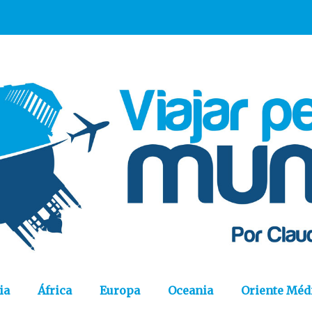
ia
África
Europa
Oceania
Oriente Méd