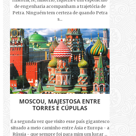
História, fé, mistério, riqueza e um espetáculo
de engenharia acompanham a trajetória de
Petra. Ninguém tem certeza de quando Petra
s...
MOSCOU, MAJESTOSA ENTRE
TORRES E CÚPULAS
É a segunda vez que visito esse país gigantesco
situado a meio caminho entre Ásia e Europa - a
Rússia - que sempre foi para mim um lugar ...