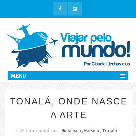
MENU
TONALÁ, ONDE NASCE
A ARTE
22 Commentários
Jalisco
,
México
,
Tonalá