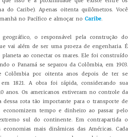
 que isso é a proximidade que existe entre os
ha do Caribe). Apenas oitenta quilômetros. Você
 manhã no Pacífico e almoçar no
Caribe
.
o geográfico, o responsável pela construção do
ue vai além de ser uma proeza de engenharia. É
 planeta ao conectar os mares. Ele foi construído
ndo o Panamá se separou da Colômbia, em 1903.
 Colômbia por oitenta anos depois de ter se
em 1821. A obra foi rápida, considerando sua
10 anos. Os americanos estiveram no controle da
ta dessa rota tão importante para o transporte de
os economizem tempo e dinheiro ao passar pelo
extremo sul do continente. Em contrapartida o
economias mais dinâmicas das Américas. Cada