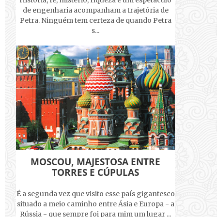
História, fé, mistério, riqueza e um espetáculo
de engenharia acompanham a trajetória de
Petra. Ninguém tem certeza de quando Petra
s...
MOSCOU, MAJESTOSA ENTRE
TORRES E CÚPULAS
É a segunda vez que visito esse país gigantesco
situado a meio caminho entre Ásia e Europa - a
Rússia - que sempre foi para mim um lugar ...