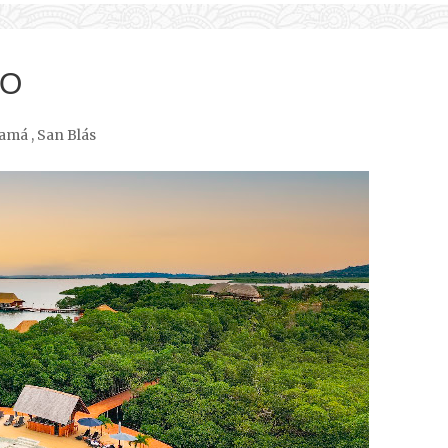
TO
amá
,
San Blás