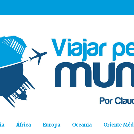
ia
África
Europa
Oceania
Oriente Méd