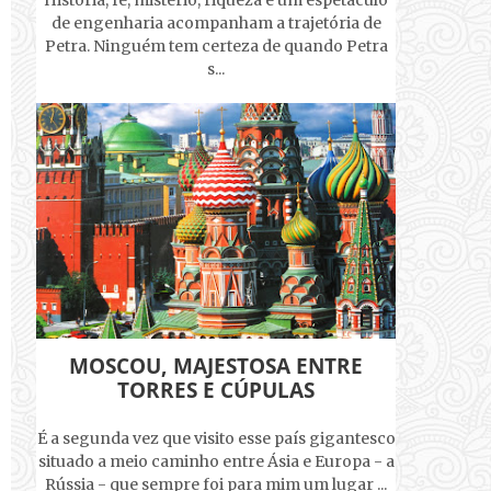
História, fé, mistério, riqueza e um espetáculo
de engenharia acompanham a trajetória de
Petra. Ninguém tem certeza de quando Petra
s...
MOSCOU, MAJESTOSA ENTRE
TORRES E CÚPULAS
É a segunda vez que visito esse país gigantesco
situado a meio caminho entre Ásia e Europa - a
Rússia - que sempre foi para mim um lugar ...