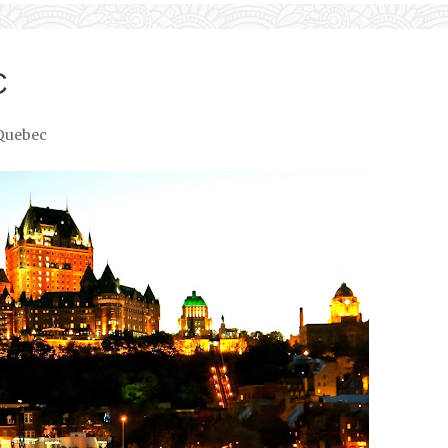
C
Quebec