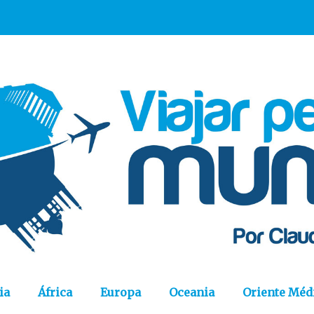
ia
África
Europa
Oceania
Oriente Méd