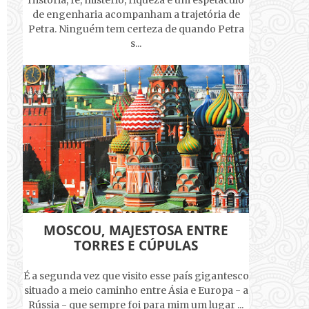
História, fé, mistério, riqueza e um espetáculo
de engenharia acompanham a trajetória de
Petra. Ninguém tem certeza de quando Petra
s...
MOSCOU, MAJESTOSA ENTRE
TORRES E CÚPULAS
É a segunda vez que visito esse país gigantesco
situado a meio caminho entre Ásia e Europa - a
Rússia - que sempre foi para mim um lugar ...