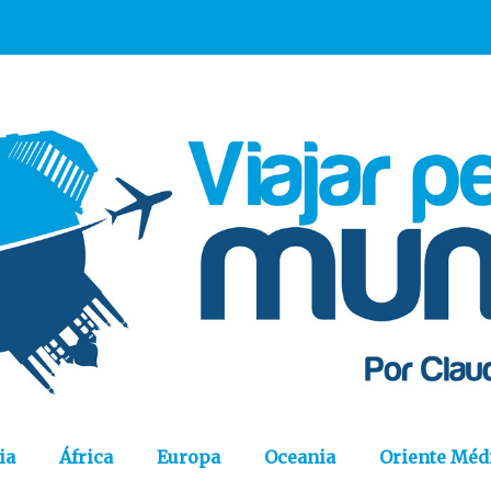
ia
África
Europa
Oceania
Oriente Méd