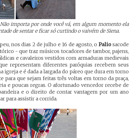
e. Não importa por onde você vá, em algum momento ela
tade de sentar e ficar só curtindo o vaivém de Siena.
eu, nos dias 2 de julho e 16 de agosto, o
Palio
sacode
tórico - que traz músicos tocadores de tambor, pajens,
áldicas e cavaleiros vestidos com armaduras medievais
s que representam diferentes paróquias recebem seus
a igreja e é dada a largada do páreo que dura em torno
 para que sejam feitas três voltas em torno da praça,
reia e poucas regras. O afortunado vencedor recebe de
bandeira e o direito de contar vantagem por um ano
 para assistir a corrida.