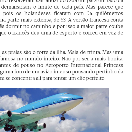
nho resolveram sair andando cada um para um lado da
demarcariam o limite de cada país. Mas parece que
, pois os holandeses ficaram com 34 quilômetros
ma parte mais extensa, de 53. A versão francesa conta
dês dormir no caminho e por isso a maior parte coube
z que o francês deu uma de esperto e correu em vez de
 as praias são o forte da ilha. Mais de trinta. Mas uma
famosa no mundo inteiro. Não por ser a mais bonita.
antes de pouso no Aeroporto Internacional Princess
o alguma foto de um avião imenso pousando pertinho da
ra se concentra ali para tentar um clic perfeito.