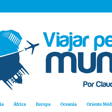
ia
África
Europa
Oceania
Oriente Méd