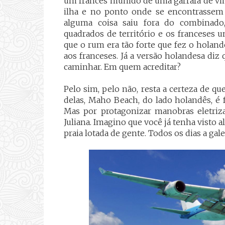
um francês munido de uma garrafa de vi
ilha e no ponto onde se encontrassem 
alguma coisa saiu fora do combinado
quadrados de território e os franceses u
que o rum era tão forte que fez o holan
aos franceses. Já a versão holandesa di
caminhar. Em quem acreditar?
Pelo sim, pelo não, resta a certeza de que
delas, Maho Beach, do lado holandês, é 
Mas por protagonizar manobras eletriz
Juliana. Imagino que você já tenha vist
praia lotada de gente. Todos os dias a gale