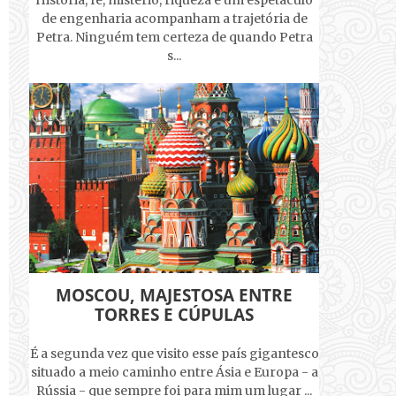
História, fé, mistério, riqueza e um espetáculo
de engenharia acompanham a trajetória de
Petra. Ninguém tem certeza de quando Petra
s...
MOSCOU, MAJESTOSA ENTRE
TORRES E CÚPULAS
É a segunda vez que visito esse país gigantesco
situado a meio caminho entre Ásia e Europa - a
Rússia - que sempre foi para mim um lugar ...