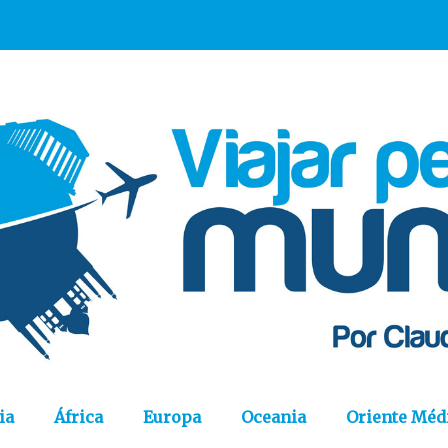
ia
África
Europa
Oceania
Oriente Méd