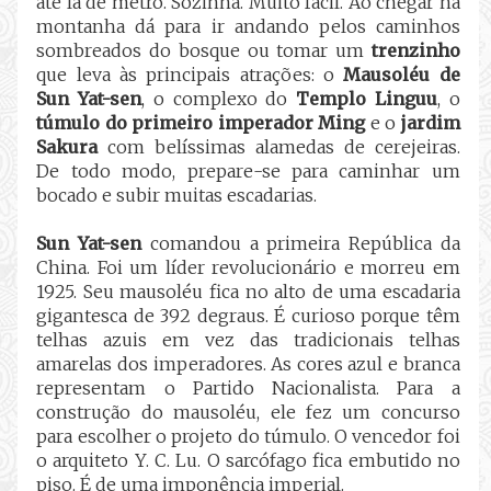
até lá de metrô. Sozinha. Muito fácil. Ao chegar na
montanha dá para ir andando pelos caminhos
sombreados do bosque ou tomar um
trenzinho
que leva às principais atrações: o
Mausoléu de
Sun Yat-sen
, o complexo do
Templo Linguu
, o
túmulo do primeiro imperador Ming
e o
jardim
Sakura
com belíssimas alamedas de cerejeiras.
De todo modo, prepare-se para caminhar um
bocado e subir muitas escadarias.
Sun Yat-sen
comandou a primeira República da
China. Foi um líder revolucionário e morreu em
1925. Seu mausoléu fica no alto de uma escadaria
gigantesca de 392 degraus. É curioso porque têm
telhas azuis em vez das tradicionais telhas
amarelas dos imperadores. As cores azul e branca
representam o Partido Nacionalista. Para a
construção do mausoléu, ele fez um concurso
para escolher o projeto do túmulo. O vencedor foi
o arquiteto Y. C. Lu. O sarcófago fica embutido no
piso. É de uma imponência imperial.