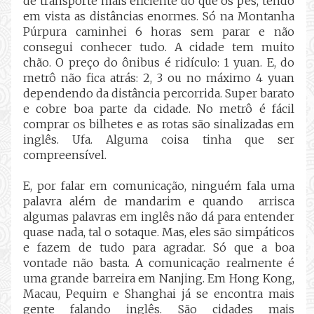
de transporte mais eficiente do que os pés, tendo
em vista as distâncias enormes. Só na Montanha
Púrpura caminhei 6 horas sem parar e não
consegui conhecer tudo. A cidade tem muito
chão. O preço do ônibus é ridículo: 1 yuan. E, do
metrô não fica atrás: 2, 3 ou no máximo 4 yuan
dependendo da distância percorrida. Super barato
e cobre boa parte da cidade. No metrô é fácil
comprar os bilhetes e as rotas são sinalizadas em
inglês. Ufa. Alguma coisa tinha que ser
compreensível.
E, por falar em comunicação, ninguém fala uma
palavra além de mandarim e quando
arrisca
algumas palavras em inglês não dá para entender
quase nada, tal o sotaque. Mas, eles são simpáticos
e fazem de tudo para agradar. Só que a boa
vontade não basta. A comunicação realmente é
uma grande barreira em Nanjing. Em Hong Kong,
Macau, Pequim e Shanghai já se encontra mais
gente falando inglês. São cidades mais