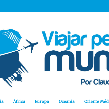
ia
África
Europa
Oceania
Oriente Méd