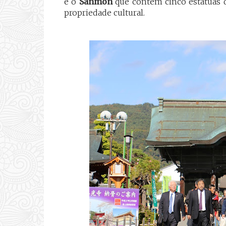
e o
Sanmon
que contém cinco estátuas 
propriedade cultural.