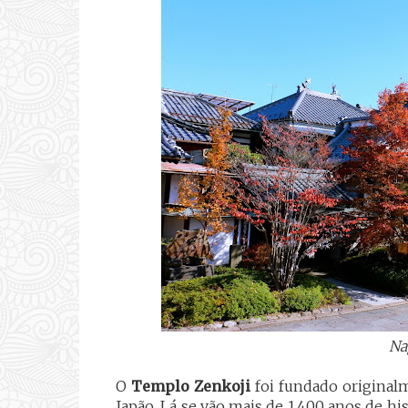
Na
O
Templo Zenkoji
foi fundado originalm
Japão. Lá se vão mais de 1.400 anos de hi