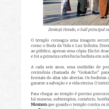
Zenkoji Hondo, o hall principal 
O templo consagra uma imagem secre
como o Buda da Vida e Luz Infinita. Diz
ao público, apenas uma cópia. Ela foi do
e foi a primeira referência budista em so
A cada seis anos, uma multidão de pe
cerimônia chamada de
"Gokaicho" par
frontais do altar são abertas. Os budist
garante a salvação e a vida eterna. O inte
Para chegar ao templo é preciso percorre
há museus, subtemplos, comércio, hotéis 
Niomon
que guarda o templo contra os i