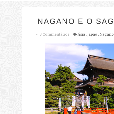
NAGANO E O SA
3 Commentários
Ásia
,
Japão
,
Nagano