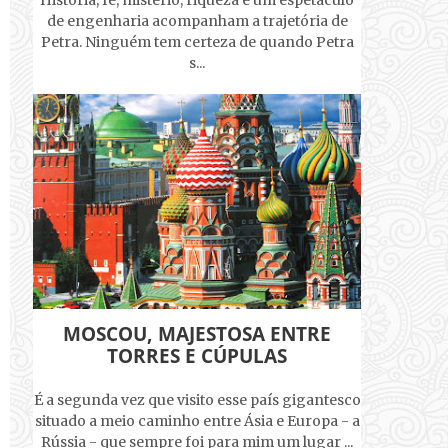
História, fé, mistério, riqueza e um espetáculo
de engenharia acompanham a trajetória de
Petra. Ninguém tem certeza de quando Petra
s...
MOSCOU, MAJESTOSA ENTRE
TORRES E CÚPULAS
É a segunda vez que visito esse país gigantesco
situado a meio caminho entre Ásia e Europa - a
Rússia - que sempre foi para mim um lugar ...