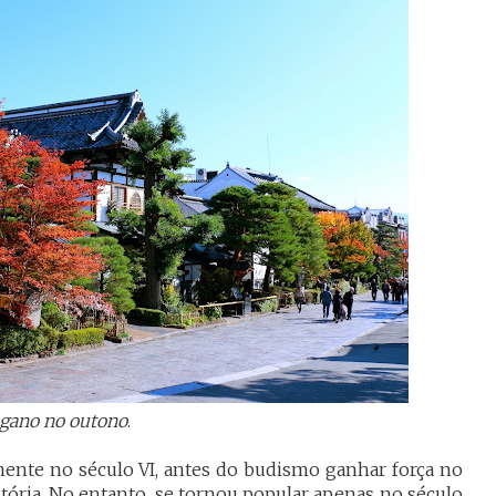
gano no outono
.
ente no século VI, antes do budismo ganhar força no
stória. No entanto, se tornou popular apenas no
século