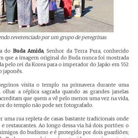
sendo reverenciado por um grupo de peregrinas
.
ta do
Buda Amida
, Senhor da Terra Pura, conhecido
em que a imagem original do Buda nunca foi mostrada
ada pelo rei da Korea para o imperador do Japão em 552
lo japonês.
regrinos visita o templo na primavera durante uma
a olhar
a
réplica sagrada quando as grandes janelas
as acreditam que quem a vê pelo menos uma vez na vida,
rior do templo não pode ser fotografado.
r uma rua repleta de casas bastante tradicionais onde
e restaurantes. Ao longo dessa via há dois portões: o
nimigos do budismo e é protegido por dois guardiões;