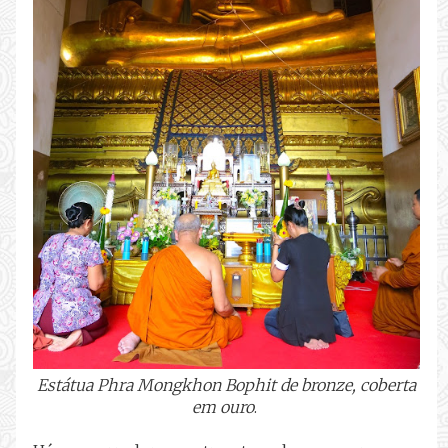
Estátua Phra Mongkhon Bophit de bronze, coberta
em ouro
.