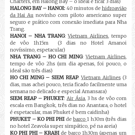
Charters, em Halong Bay – o ideal é ficar 3 dias)
HALONG BAY – HANOI:
40 minutos de
hidroavião
da Hai Au
novinho com piloto americano super
seguro e prático com conexão imediata para Nha
Trang.
HANOI – NHA TRANG
:
Vietnam Airlines
, tempo
de vôo 1h15m
(3 dias no Hotel Amanoi
novíssimo, espetacular)
NHA TRANG – HO CHI MING
:
Vietnam Airlines
,
tempo de vôo 2hs (um dia apenas, foi pouco, o
ideal são três dias)
HO CHI MING – SIEM REAP
:
Vietnam Airlines
(3
dias, mas achei pouco, teria ficado facilmente uma
semana no delicado e especial Amansara)
SIEM REAP – PHUKET
:
Air Ásia
, 3 hs de vôo com
escala em Bangkok, três dias no Anantara, o hotel
é espetacular, mas Phuket é bem caidinha)
PHUKET – KO PHI PHI
de
barco
1 h30m (três dias
no hotel Zeavola super simpático, pé na areia)
KO PHI PHI – KRABI
de
barco
1h30m (apenas um