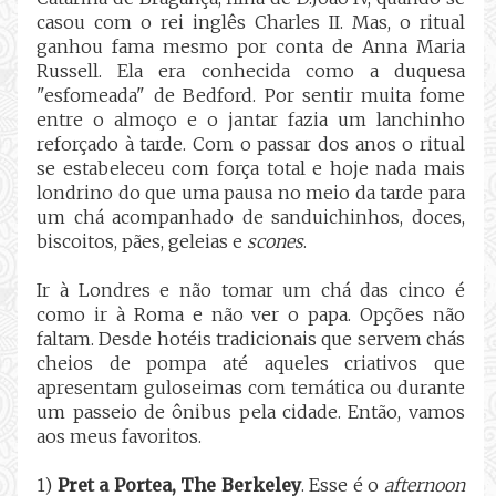
casou com o rei inglês Charles II. Mas, o ritual
ganhou fama mesmo por conta de Anna Maria
Russell. Ela era conhecida como a duquesa
"esfomeada" de Bedford. Por sentir muita fome
entre o almoço e o jantar fazia um lanchinho
reforçado à tarde. Com o passar dos anos o ritual
se estabeleceu com força total e hoje nada mais
londrino do que uma pausa no meio da tarde para
um chá acompanhado de sanduichinhos, doces,
biscoitos, pães, geleias e
scones
.
Ir à Londres e não tomar um chá das cinco é
como ir à Roma e não ver o papa. Opções não
faltam. Desde hotéis tradicionais que servem chás
cheios de pompa até aqueles criativos que
apresentam guloseimas com temática ou durante
um passeio de ônibus pela cidade. Então, vamos
aos meus favoritos.
1)
Pret a Portea, The Berkeley
. Esse é o
afternoon