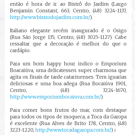
então é hora de ir ao Bistrô do Jardim (Largo
Benjamin Constant, 663, Centro, (48) 3224-1137,
http://www.bistrodojardim.com.br/
).
Italiano elegante recém inaugurado é o Osigo
(Rua São Jorge 135, Centro, (48) 3025-1127). Cabe
ressaltar que a decoração é melhor do que o
cardápio.
Para um bom happy hour indico o Emporium
Boacaiúva, uma delicatessen super charmosa que
agita os finais de tarde catarinenses. Tem iguarias
deliciosas e uma boa adega (Rua Bocaiúva 1901,
Centro, (48) 3224-1670,
http://www.emporiumbocaiuva.com.br/
).
Para comer bons frutos do mar, com destaque
para todos os tipos de moqueca, a Toca da Garopa
é excelente (Rua Alves de Brito 178, Centro, (48)
3223-1220,
http://www.tocadagaropa.com.br/
)।