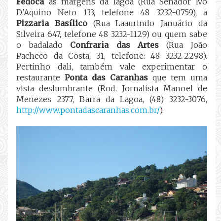
Fedoca
às margens da lagoa (Rua Senador Ivo
D’Aquino Neto 133, telefone 48 3232-0759), a
Pizzaria Basílico
(Rua Laaurindo Januário da
Silveira 647, telefone 48 3232-1129) ou quem sabe
o badalado
Confraria das Artes
(Rua João
Pacheco da Costa, 31, telefone: 48 3232-2298).
Pertinho dali, também vale experimentar o
restaurante
Ponta das Caranhas
que tem uma
vista deslumbrante (Rod. Jornalista Manoel de
Menezes 2377, Barra da Lagoa, (48) 3232-3076,
http://www.pontadascaranhas.com.br/
).