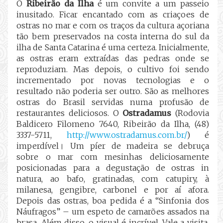
O
Ribeirão da Ilha
é um convite a um passeio
inusitado. Ficar encantado com as criaçoes de
ostras no mar e com os traços da cultura açoriana
tão bem preservados na costa interna do sul da
ilha de Santa Catarina é uma certeza. Inicialmente,
as ostras eram extraídas das pedras onde se
reproduziam. Mas depois, o cultivo foi sendo
incrementado por novas tecnologias e o
resultado não poderia ser outro. São as melhores
ostras do Brasil servidas numa profusão de
restaurantes deliciosos. O
Ostradamus
(Rodovia
Baldicero Filomeno 7640, Ribeirão da Ilha, (48)
3337-5711,
http://www.ostradamus.com.br/
) é
imperdível। Um píer de madeira se debruça
sobre o mar com mesinhas deliciosamente
posicionadas para a degustação de ostras in
natura, ao bafo, gratinadas, com catupiry, à
milanesa, gengibre, carbonel e por aí afora.
Depois das ostras, boa pedida é a “Sinfonia dos
Náufragos” – um espeto de camarões assados na
brasa. Além disso, o visual é incrível. Vale a visita,