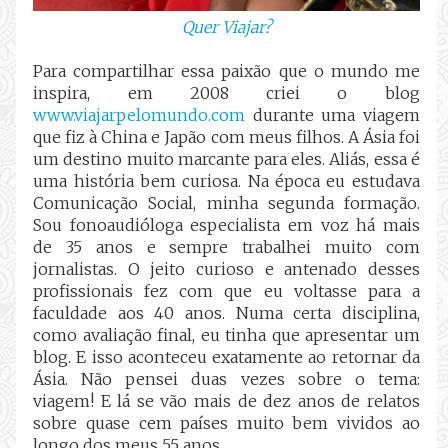
Quer Viajar?
Para compartilhar essa paixão que o mundo me
inspira, em 2008 criei o blog
www.viajarpelomundo.com
durante uma viagem
que fiz à China e Japão com meus filhos. A Ásia foi
um destino muito marcante para eles. Aliás, essa é
uma história bem curiosa. Na época eu estudava
Comunicação Social, minha segunda formação.
Sou fonoaudióloga especialista em voz há mais
de 35 anos e sempre trabalhei muito com
jornalistas. O jeito curioso e antenado desses
profissionais fez com que eu voltasse para a
faculdade aos 40 anos. Numa certa disciplina,
como avaliação final, eu tinha que apresentar um
blog. E isso aconteceu exatamente ao retornar da
Ásia. Não pensei duas vezes sobre o tema:
viagem! E lá se vão mais de dez anos de relatos
sobre quase cem países muito bem vividos ao
longo dos meus 55 anos.