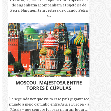
História, fé, mistério, riqueza e um espetáculo
de engenharia acompanham a trajetória de
Petra. Ninguém tem certeza de quando Petra
s...
MOSCOU, MAJESTOSA ENTRE
TORRES E CÚPULAS
É a segunda vez que visito esse país gigantesco
situado a meio caminho entre Ásia e Europa - a
Rússia - que sempre foi para mim um lugar ...