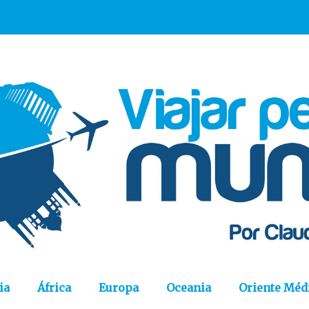
ia
África
Europa
Oceania
Oriente Méd