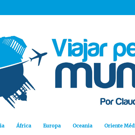
ia
África
Europa
Oceania
Oriente Méd