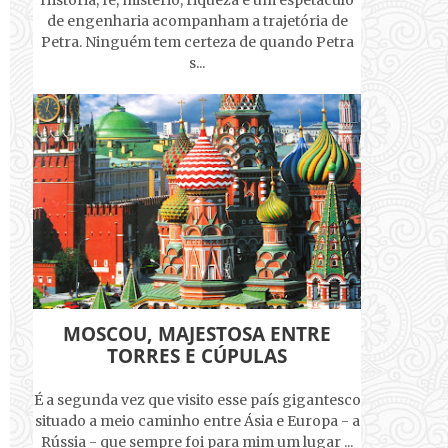
História, fé, mistério, riqueza e um espetáculo
de engenharia acompanham a trajetória de
Petra. Ninguém tem certeza de quando Petra
s...
MOSCOU, MAJESTOSA ENTRE
TORRES E CÚPULAS
É a segunda vez que visito esse país gigantesco
situado a meio caminho entre Ásia e Europa - a
Rússia - que sempre foi para mim um lugar ...