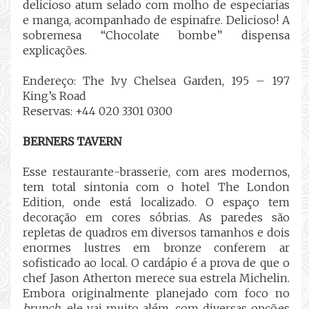
delicioso atum selado com molho de especiarias
e manga, acompanhado de espinafre. Delicioso! A
sobremesa “Chocolate bombe” dispensa
explicações.
Endereço: The Ivy Chelsea Garden, 195 – 197
King’s Road
Reservas: +44 020 3301 0300
BERNERS TAVERN
Esse restaurante-brasserie, com ares modernos,
tem total sintonia com o hotel The London
Edition, onde está localizado. O espaço tem
decoração em cores sóbrias. As paredes são
repletas de quadros em diversos tamanhos e dois
enormes lustres em bronze conferem ar
sofisticado ao local. O cardápio é a prova de que o
chef Jason Atherton merece sua estrela Michelin.
Embora originalmente planejado com foco no
brunch
, ele vai muito além, com diversas opções