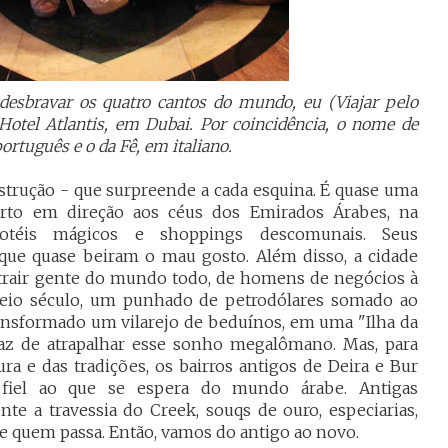
 desbravar os quatro cantos do mundo, eu (Viajar pelo
 Hotel Atlantis, em Dubai. Por coincidência, o nome de
tuguês e o da Fê, em italiano.
nstrução - que surpreende a cada esquina. É quase uma
rto em direção aos céus dos Emirados Árabes, na
otéis mágicos e shoppings descomunais. Seus
ue quase beiram o mau gosto. Além disso, a cidade
atrair gente do mundo todo, de homens de negócios à
meio século, um punhado de petrodólares somado ao
ransformado um vilarejo de beduínos, em uma "Ilha da
paz de atrapalhar esse sonho megalômano. Mas, para
ra e das tradições, os bairros antigos de Deira e Bur
fiel ao que se espera do mundo árabe. Antigas
e a travessia do Creek, souqs de ouro, especiarias,
e quem passa. Então, vamos do antigo ao novo.