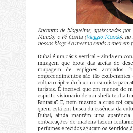
Encontro de blogueiras, apaixonadas por
Mundo) e Fê Costta (
Viaggio Mondo
), no
nossos blogs é o mesmo sendo o meu em por
Dubai é um oásis vertical - ainda em co
miragem que brota das areias do dese
roupagem de espigões arrojados, h
empreendimentos são tão exuberantes q
cultua o ápice do luxo consumista para 
turistas. É incrível que em menos de 
espírito visionário de um sheik tenha t
Fantasia". E, nem mesmo a crise foi ca
quem está em busca da essência da cultu
Dubai, ainda mantém uma aparência 
embarcações de madeira fazem lentament
perfumes e tecidos aguçam os sentidos d