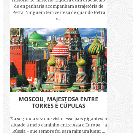
História, fé, mistério, riqueza e um espetáculo
de engenharia acompanham a trajetória de
Petra. Ninguém tem certeza de quando Petra
s...
MOSCOU, MAJESTOSA ENTRE
TORRES E CÚPULAS
É a segunda vez que visito esse país gigantesco
situado a meio caminho entre Ásia e Europa - a
Rússia - que sempre foi para mim um lugar ...