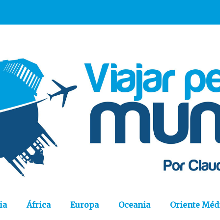
ia
África
Europa
Oceania
Oriente Méd