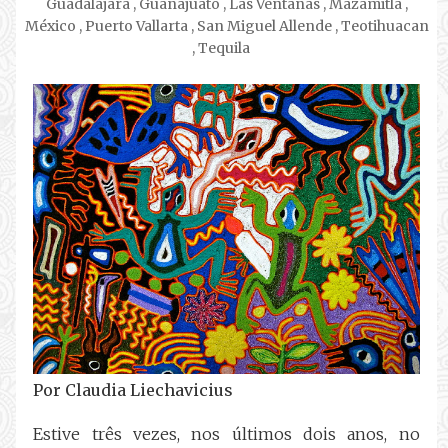
Guadalajara
,
Guanajuato
,
Las Ventanas
,
Mazamitla
,
México
,
Puerto Vallarta
,
San Miguel Allende
,
Teotihuacan
,
Tequila
Por Claudia Liechavicius
Estive três vezes, nos últimos dois anos, no