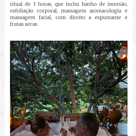
ritual de 3 horas, que inclui banho de imersão,
esfoliação corporal, massagem aromacologia e
massagem facial,
com direito a espumante
e
frutas secas
.