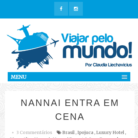
MENU
NANNAI ENTRA EM
CENA
3 Commentários
Brasil
,
Ipojuca
,
Luxury Hotel
,