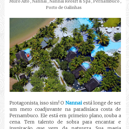
Muro Alto
,
Nannai
,
Nannai Reosrt & Spa
,
Pernambuco
,
Porto de Galinhas
Protagonista, isso sim! O
Nannai
está longe de ser
um mero coadjuvante na paradisíaca costa de
Pernambuco. Ele está em primeiro plano, rouba a
cena. Tem talento de sobra para encantar e
inspiração que vem da natureza. Sua magia