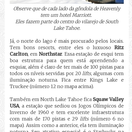
Observe que de cada lado da gôndola de Heavenly
tem um hotel Marriott.
Eles fazem parte do centro do vilarejo de South
Lake Tahoe.
Já, o norte do lago é mais procurado pelos locais.
Tem bons resorts, entre eles o luxuoso
Ritz
Carlton
, em
Northstar
. Essa estação de esqui tem
boa estrutura para quem está aprendendo a
esquiar, além é claro de ter mais de 100 pistas para
todos os níveis servidas por 20
lifts
, algumas com
iluminação noturna. Fica entre Kings Lake e
Truckee (número 12 no mapa acima).
Também em
North Lake Tahoe fica
Squaw Valley
USA
, a estação que sediou os Jogos Olímpicos de
Inverno de 1960 e tem excelente infraestrutura
com mais de 170 pistas e 29
lifts
(número 6 no
mapa). Assim como a anterior, ela tem iluminação
noturna. Seu atrativo especial é o Starbucks na