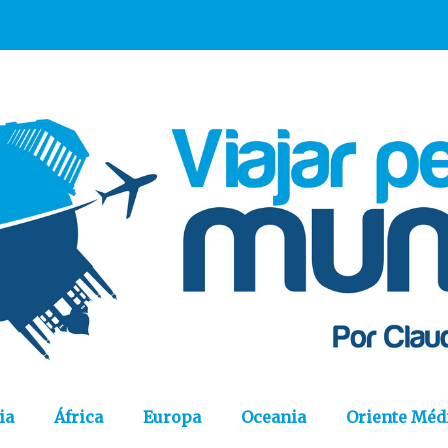
ia
África
Europa
Oceania
Oriente Méd