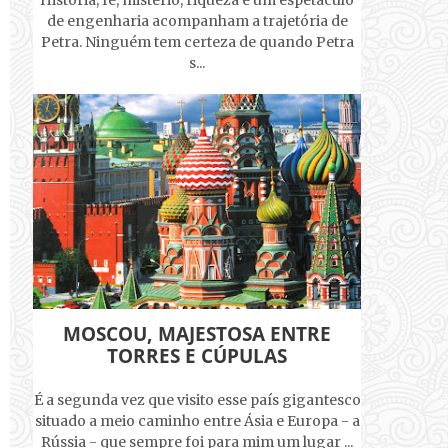
História, fé, mistério, riqueza e um espetáculo
de engenharia acompanham a trajetória de
Petra. Ninguém tem certeza de quando Petra
s...
MOSCOU, MAJESTOSA ENTRE
TORRES E CÚPULAS
É a segunda vez que visito esse país gigantesco
situado a meio caminho entre Ásia e Europa - a
Rússia - que sempre foi para mim um lugar ...