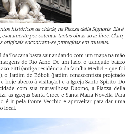
os históricos da cidade, na Piazza della Signoria. Ela é
exatamente por ostentar tantas obras ao ar livre. Claro,
as originais encontram-se protegidas em museus.
tal da Toscana basta sair andando com um mapa na mão
 margens do Rio Arno. De um lado, o tranquilo bairro
zo Pitti (antiga residência da família Medici - que foi
), o Jardim de Bóboli (jardim renascentista projetado
 hoje aberto à visitação) e a Igreja Santo Spirito. Do
a cidade com sua maravilhosa Duomo, a Piazza della
izi, as igrejas Santa Croce e Santa Maria Novella. Para
o é ir pela Ponte Vecchio e aproveitar para dar uma
 local.