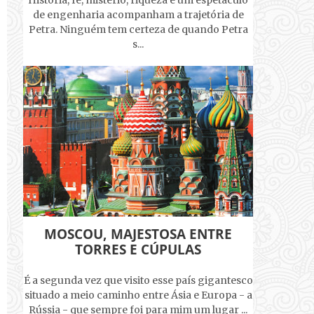
História, fé, mistério, riqueza e um espetáculo
de engenharia acompanham a trajetória de
Petra. Ninguém tem certeza de quando Petra
s...
MOSCOU, MAJESTOSA ENTRE
TORRES E CÚPULAS
É a segunda vez que visito esse país gigantesco
situado a meio caminho entre Ásia e Europa - a
Rússia - que sempre foi para mim um lugar ...