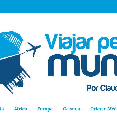
ia
África
Europa
Oceania
Oriente Méd