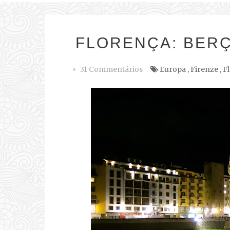
FLORENÇA: BER
31 Commentários
Europa
,
Firenze
,
F