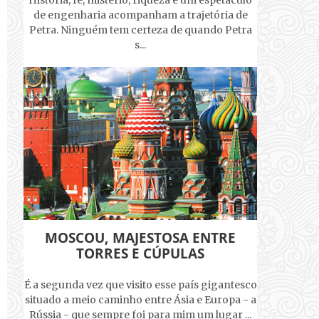
História, fé, mistério, riqueza e um espetáculo
de engenharia acompanham a trajetória de
Petra. Ninguém tem certeza de quando Petra
s...
MOSCOU, MAJESTOSA ENTRE
TORRES E CÚPULAS
É a segunda vez que visito esse país gigantesco
situado a meio caminho entre Ásia e Europa - a
Rússia - que sempre foi para mim um lugar ...