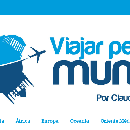
ia
África
Europa
Oceania
Oriente Méd