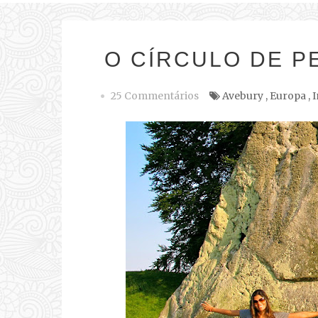
O CÍRCULO DE P
25 Commentários
Avebury
,
Europa
,
I