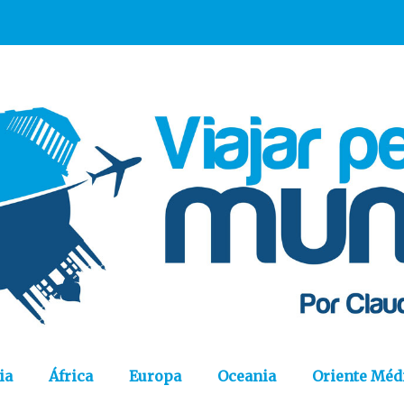
ia
África
Europa
Oceania
Oriente Méd