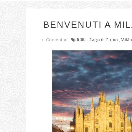
BENVENUTI A MI
Comentar
Itälia
,
Lago di Como
,
Milão