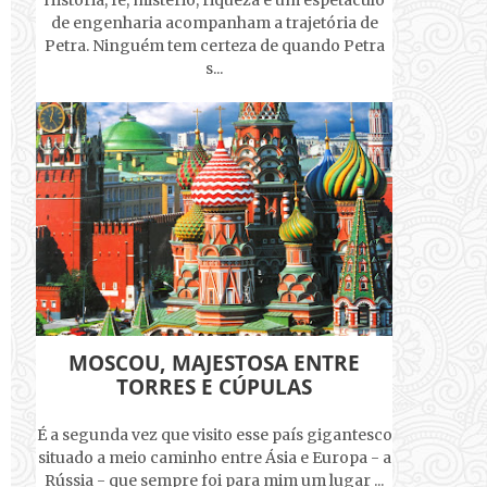
História, fé, mistério, riqueza e um espetáculo
de engenharia acompanham a trajetória de
Petra. Ninguém tem certeza de quando Petra
s...
MOSCOU, MAJESTOSA ENTRE
TORRES E CÚPULAS
É a segunda vez que visito esse país gigantesco
situado a meio caminho entre Ásia e Europa - a
Rússia - que sempre foi para mim um lugar ...