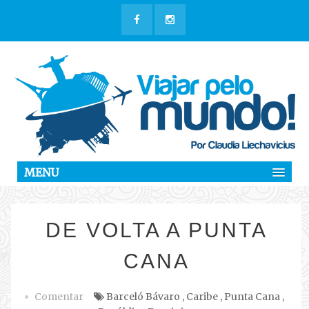
MENU
DE VOLTA A PUNTA
CANA
Comentar
Barceló Bávaro
,
Caribe
,
Punta Cana
,