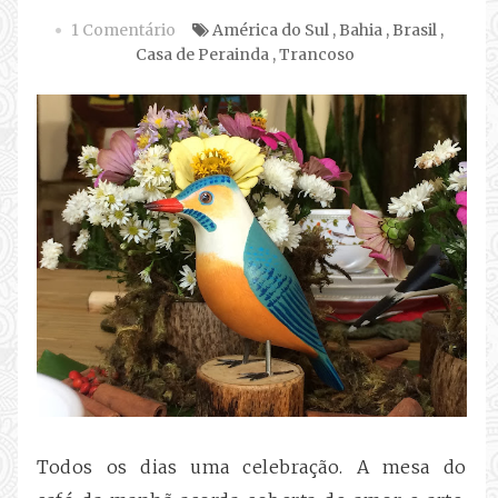
1 Comentário
América do Sul
,
Bahia
,
Brasil
,
Casa de Perainda
,
Trancoso
Todos os dias uma celebração. A mesa do