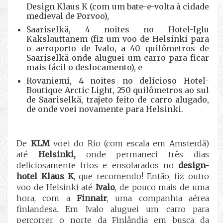
Design Klaus K (com um bate-e-volta à cidade
medieval de Porvoo),
Saariselkä, 4 noites no Hotel-Iglu
Kakslauttanem (fiz um voo de Helsinki para
o aeroporto de Ivalo, a 40 quilômetros de
Saariselkä onde aluguei um carro para ficar
mais fácil o deslocamento), e
Rovaniemi, 4 noites no delicioso Hotel-
Boutique Arctic Light, 250 quilômetros ao sul
de Saariselkä, trajeto feito de carro alugado,
de onde voei novamente para Helsinki.
De
KLM
voei do Rio (com escala em Amsterdã)
até
Helsinki,
onde permaneci três dias
deliciosamente frios e ensolarados no
design-
hotel Klaus K
, que recomendo! Então, fiz outro
voo de Helsinki até
Ivalo
, de pouco mais de uma
hora, com a
Finnair
, uma companhia aérea
finlandesa. Em Ivalo aluguei um carro para
percorrer o norte da Finlândia em busca da