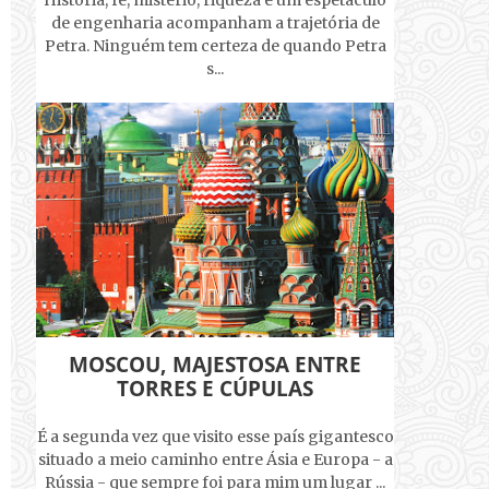
História, fé, mistério, riqueza e um espetáculo
de engenharia acompanham a trajetória de
Petra. Ninguém tem certeza de quando Petra
s...
MOSCOU, MAJESTOSA ENTRE
TORRES E CÚPULAS
É a segunda vez que visito esse país gigantesco
situado a meio caminho entre Ásia e Europa - a
Rússia - que sempre foi para mim um lugar ...