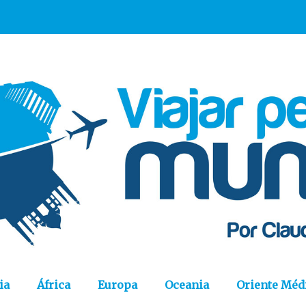
ia
África
Europa
Oceania
Oriente Méd