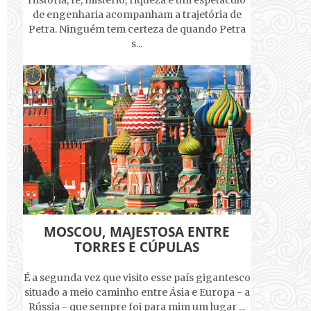
História, fé, mistério, riqueza e um espetáculo
de engenharia acompanham a trajetória de
Petra. Ninguém tem certeza de quando Petra
s...
MOSCOU, MAJESTOSA ENTRE
TORRES E CÚPULAS
É a segunda vez que visito esse país gigantesco
situado a meio caminho entre Ásia e Europa - a
Rússia - que sempre foi para mim um lugar ...