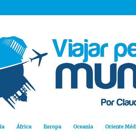
ia
África
Europa
Oceania
Oriente Méd