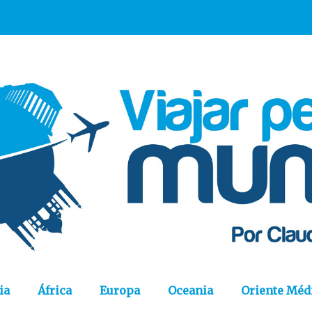
ia
África
Europa
Oceania
Oriente Méd