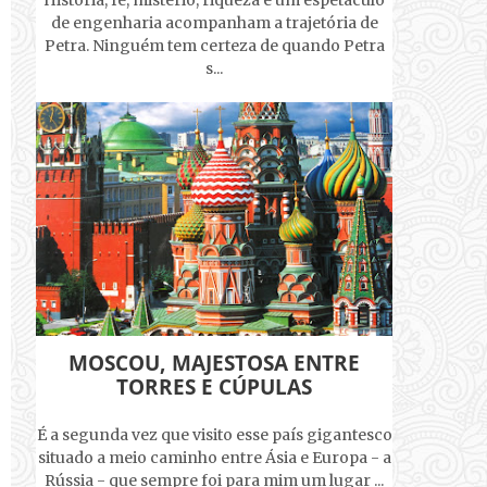
História, fé, mistério, riqueza e um espetáculo
de engenharia acompanham a trajetória de
Petra. Ninguém tem certeza de quando Petra
s...
MOSCOU, MAJESTOSA ENTRE
TORRES E CÚPULAS
É a segunda vez que visito esse país gigantesco
situado a meio caminho entre Ásia e Europa - a
Rússia - que sempre foi para mim um lugar ...