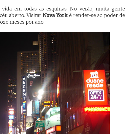
 vida em todas as esquinas. No verão, muita gente
 céu aberto. Visitar
Nova York
é render-se ao poder de
doze meses por ano.