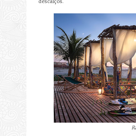
descalços.
R