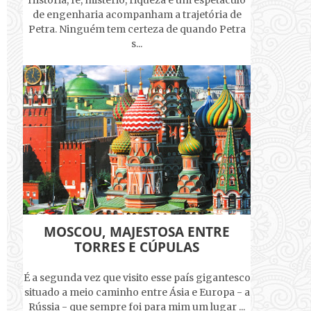
História, fé, mistério, riqueza e um espetáculo
de engenharia acompanham a trajetória de
Petra. Ninguém tem certeza de quando Petra
s...
MOSCOU, MAJESTOSA ENTRE
TORRES E CÚPULAS
É a segunda vez que visito esse país gigantesco
situado a meio caminho entre Ásia e Europa - a
Rússia - que sempre foi para mim um lugar ...