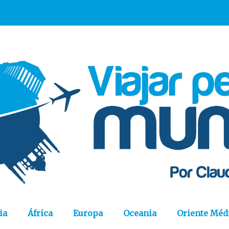
ia
África
Europa
Oceania
Oriente Méd