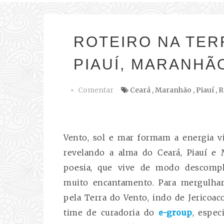
ROTEIRO NA TER
PIAUÍ, MARANHÃ
Comentar
Ceará
,
Maranhão
,
Piauí
,
R
Vento, sol e mar formam a energia vi
revelando a alma do Ceará, Piauí e
poesia, que vive de modo descompl
muito encantamento. Para mergulh
pela Terra do Vento, indo de Jericoa
time de curadoria do
e-group
, espec